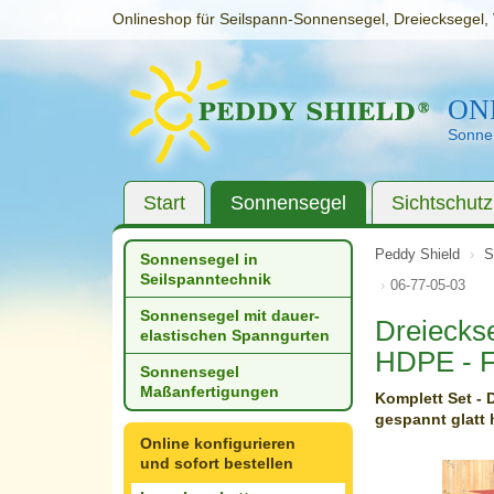
Onlineshop für Seilspann-Sonnensegel, Dreiecksegel, 
ON
Sonnen
Start
Sonnensegel
Sichtschutz
Peddy Shield
S
Sonnensegel in
Seilspanntechnik
06-77-05-03
Sonnensegel mit dauer­
Dreiecks
elastischen Spanngurten
HDPE - F
Sonnensegel
Maßanfertigungen
Komplett Set - 
gespannt glatt
Online konfigurieren
und sofort bestellen