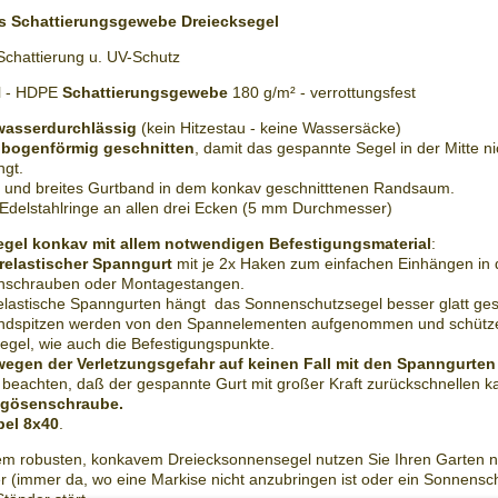
es
Schattierungsgewebe
Dreiecksegel
Schattierung u. UV-Schutz
l -
HDPE
Schattierungsgewebe
180 g/m² -
verrottungsfest
 wasserdurchlässig
(kein
Hitzestau
- keine Wassersäcke)
 bogenförmig geschnitten
, damit das gespannte Segel in der Mitte ni
ngt.
s und breites
Gurtband
in dem konkav
geschnitttenen
Randsaum
.
Edelstahlringe
an allen drei Ecken (5 mm Durchmesser)
egel
konkav mit allem notwendigen
Befestigungsmaterial
:
relastischer
Spanngurt
mit je 2x Haken zum einfachen Einhängen in 
nschrauben oder
Montagestangen
.
elastische
Spanngurten
hängt das
Sonnenschutzsegel
besser glatt ge
ndspitzen
werden von den
Spannelementen
aufgenommen und schütz
egel, wie auch die
Befestigungspunkte
.
wegen der Verletzungsgefahr auf keinen Fall mit den
Spanngurten
- beachten, daß der gespannte Gurt mit großer Kraft zurückschnellen k
ngösenschraube.
bel 8x40
.
sem robusten, konkavem
Dreiecksonnensegel
nutzen Sie Ihren Garten n
er (immer da, wo eine Markise nicht anzubringen ist oder ein Sonnensc