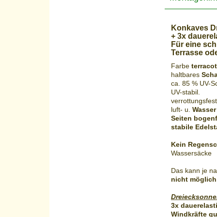
Konkaves Dr
+ 3x dauerel
Für eine sc
Terrasse ode
Farbe
terracot
haltbares
Scha
ca. 85 % UV-Sc
UV-stabil.
verrottungsfest
luft- u.
Wasser
Seiten bogen
stabile Edelst
Kein Regensc
Wassersäcke
Das kann je na
nicht möglich 
Dreiecksonnen
3x dauerelas
Windkräfte g