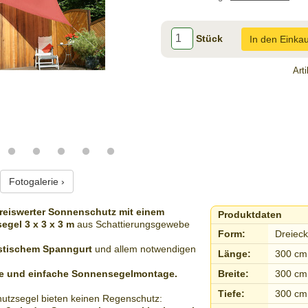
Stück
In den Einka
Art
Fotogalerie ›
reiswerter
Sonnenschutz
mit einem
Produktdaten
segel
3 x 3 x 3 m
aus
Schattierungsgewebe
Form:
Dreieck
stischem
Spanngurt
und allem notwendigen
Länge:
300 cm
le und einfache
Sonnensegelmontage
.
Breite:
300 cm
Tiefe:
300 cm
utzsegel
bieten keinen
Regenschutz
: