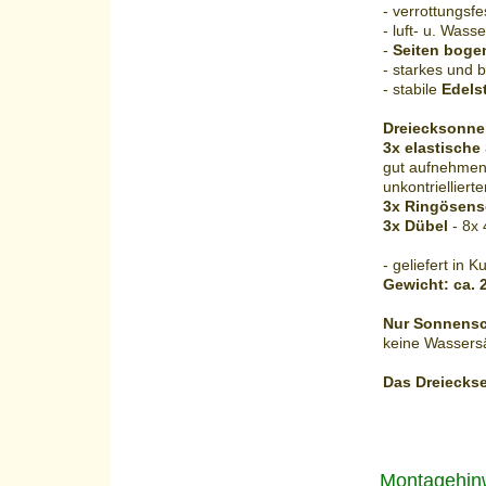
- verrottungsfe
- luft- u. Was
-
Seiten boge
- starkes und 
- stabile
Edels
Dreiecksonnen
3x elastische
gut aufnehmen 
unkontriellier
3x Ringösens
3x Dübel
- 8x 
- geliefert in 
Gewicht: ca. 
Nur Sonnens
keine Wassers
Das Dreiecks
Montagehin