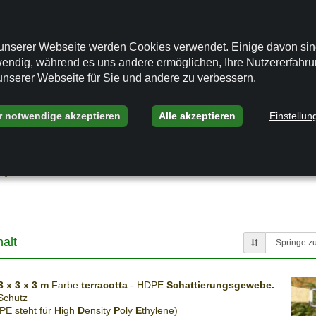
tänder stört.
genschutz
- dafür bilden sich bei Regen auch bei horizontaler Spannu
äcke.
unserer Webseite werden Cookies verwendet. Einige davon si
endig, während es uns andere ermöglichen, Ihre Nutzererfahr
diesem Kapitel auch
Montagehilfen
zum Aufstellen eines
Dreieckson
unserer Webseite für Sie und andere zu verbessern.
mehrere Fixpunkte fehlen.
r notwendige akzeptieren
Alle akzeptieren
Einstellun
egel
zum Winter abnehmen, wie auch vor einer Sturmwarnung.
dy
Shield
GmbH
alt
3 x 3 x 3 m
Farbe
terracotta
- HDPE
Schattierungsgewebe.
Schutz
DPE steht für
H
igh
D
ensity
P
oly
E
thylene)