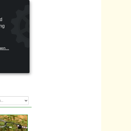
ng keine
nd
ung
nensegels
,
gen
...