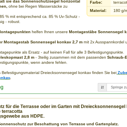
 daß sie das
Sonnenschutzsegel
horizontal
Farbe:
terraco
nen,
ohne bei Regen Wassersäcke zu
Material:
180 g/
 85 % mit entsprechend
ca
. 85 %
Uv
-Schutz -
ig - robust.
ontagepunkten
helfen Ihnen unsere
Montagestäbe Sonnensegel 
er
Montagestab
Sonnensegel konkav 2,7 m
mit 2x
Ausspannkordel
u
tagepunkte
als Ersatz - auf keinen Fall für alle 3
Befestigungspunkte
.
eleskopmast
2,8 m
- 3teilig zusammen mit dem passenden
Schraub
-
E
estigungspunkte
, wenn andere fehlen.
s
Befestigungsmaterial
Dreiecksonnensegel
konkav finden Sie bei
Zube
onkav
.
ng
tz
für die Terrasse oder im Garten
mit
Dreiecksonnensegel
 terracotta
ngsgewebe
aus
HDPE
.
Sonnenschutz
zur Beschattung von Terrasse und
Gartenplatz
.