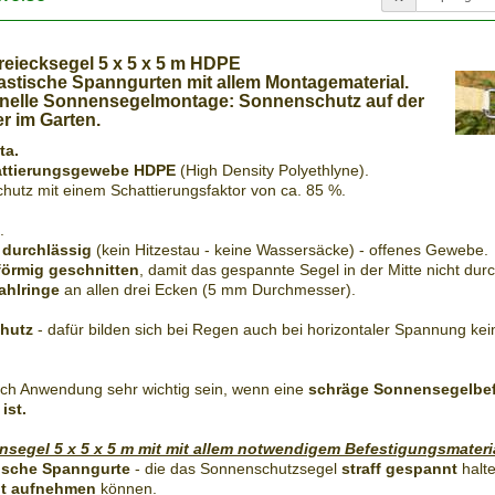
eiecksegel 5 x 5 x 5 m HDPE
astische Spanngurten mit allem Montagematerial.
hnelle Sonnensegelmontage: Sonnenschutz auf der
r im Garten.
ta.
ttierungsgewebe HDPE
(High Density Polyethlyne).
hutz mit einem Schattierungsfaktor von ca. 85 %.
.
 durchlässig
(kein Hitzestau - keine Wassersäcke) - offenes Gewebe.
förmig geschnitten
, damit das gespannte Segel in der Mitte nicht dur
ahlringe
an allen drei Ecken (5 mm Durchmesser).
hutz
- dafür bilden sich bei Regen auch bei horizontaler Spannung kei
ch Anwendung sehr wichtig sein, wenn eine
schräge Sonnensegelbe
ist.
segel 5 x 5 x 5 m mit mit allem notwendigem Befestigungsmateri
tische Spanngurte
- die das Sonnenschutzsegel
straff gespannt
halte
ut aufnehmen
können.