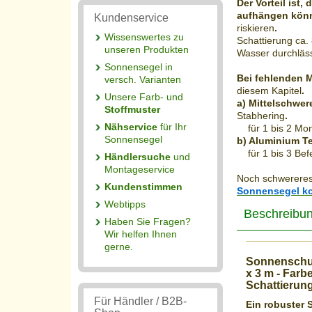
Der Vorteil ist,
aufhängen kön
Kundenservice
riskieren
.
Wissenswertes zu
Schattierung
ca
.
unseren Produkten
Wasser durchläss
Sonnensegel in
Bei fehlenden
M
versch. Varianten
diesem Kapitel
.
Unsere Farb- und
a) Mittelschwer
Stoffmuster
Stabhering
.
Nähservice
für Ihr
für 1 bis 2
Mon
Sonnensegel
b) Aluminium
T
für 1 bis 3
Bef
Händlersuche
und
Montageservice
Noch schwerere
Kundenstimmen
Sonnensegel k
Webtipps
Beschreibu
Haben Sie Fragen?
Wir helfen Ihnen
gerne.
Sonnenschu
x 3 m
- Farbe
Schattieru
Für Händler / B2B-
Ein robuster