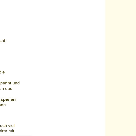
cht
die
spannt und
en das
spielen
ann.
och viel
hirm mit