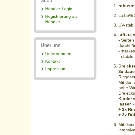
Shop
robust
Händler-Login
ca
.85% 
Registrierung als
Händler
UV-stabi
luft
- u.
-
Seiten
Über uns
durchhä
- starke
Unternehmen
- stabile
Kontakt
Dreicks
Impressum
3x
daue
Ringöse
Mit den 
hohe
Wi
Dreiecks
Kinder
lasse
n 
+ 3x Ri
+ 3x Dü
Mit die
intensiv