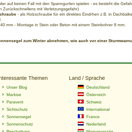
der auf keinen Fall mit den Spanngurten spielen - es besteht die Gefah
ten Zurückschnellens mit Verletzungsgefahr)
schraube
- als Holzschraube für ein direktes Eindrhen z.B. in Dachbal
.
 40 mm - Montage in Stein oder Beton mit einem Steinbohrer 8 mm.
onnensegel zum Winter abnehmen, wie auch vor einer Sturmwarn
Interessante Themen
Land / Sprache
Unser Blog
Deutschland
Markise
Österreich
Paravent
Schweiz
Sichtschutz
International
Sonnensegel
France
Sonnenschutz
Nederland
Beschattung
Magyarország