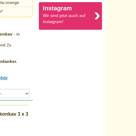
tta-orange
Instagram
m²
Wir sind jetzt auch auf
Instagram!
konkav
- in
nd 2x
rdanker
.
hör
konkav 3 x 3