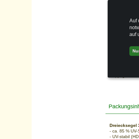
seinem S
Kein
Re
Wassers
Auf 
notw
Sie finden in 
auf 
wenn ein oder 
Nu
Das
Dreiecks
Copyright
Ped
Packungsinh
Dreiecksegel 
- ca. 85 % UV-
- UV-stabil (H