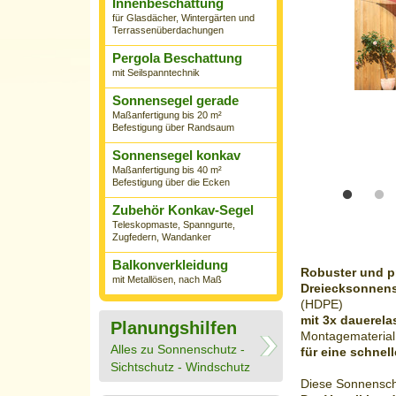
Innenbeschattung
für Glasdächer, Wintergärten und
Terrassenüberdachungen
Pergola Beschattung
mit Seilspanntechnik
Sonnensegel gerade
Maßanfertigung bis 20 m²
Befestigung über Randsaum
Sonnensegel konkav
Maßanfertigung bis 40 m²
Befestigung über die Ecken
Zubehör Konkav-Segel
Teleskopmaste, Spanngurte,
Zugfedern, Wandanker
Balkonverkleidung
Robuster und p
mit Metallösen, nach Maß
Dreiecksonnen
(
HDPE
)
mit 3x
dauerela
Planungshilfen
Montagematerial
Alles zu Sonnenschutz -
für eine schnel
Sichtschutz - Windschutz
Diese
Sonnensch