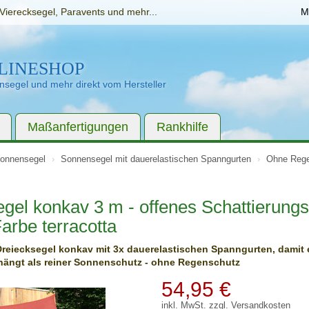
Vierecksegel, Paravents und mehr...
M
LINESHOP
segel und mehr direkt vom Hersteller
Maßanfertigungen
Rankhilfe
onnensegel
Sonnensegel mit dauer­elastischen Spanngurten
Ohne Reg
egel konkav 3 m - offenes Schattierung
arbe terracotta
Dreiecksegel konkav mit 3x dauerelastischen Spanngurten, damit 
 hängt als reiner Sonnenschutz - ohne Regenschutz
54,95
€
inkl. MwSt. zzgl.
Versandkosten