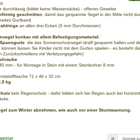
st.
ser durchlässig (bildet keine Wassersäcke) - offenes Gewebe
nförmig geschnitten
, damit das gespannte Segel in der Mitte nicht du
breites Gurtband.
tahlringe
an allen drei Ecken (5 mm Durchmesser).
segel konkav mit allem Befestigungsmaterial:
 Spanngurte
die das Sonnenschutzsegel straff gespannt halten und di
können lassen Sie Kinder nicht mit den Gurten spielen - es besteht di
ten Zurückschnellens mit Verletzungsgefahr)
chraube
40 mm - für Montage in Stein mit einem Steinbohrer 8 mm
Kunststofftasche 71 x 46 x 32 cm
2,5 kg
chutz
kein Regenschutz - dafür bilden sich bei Regen auch bei horizo
äcke.
egel zum Winter abnehmen, wie auch vor einer Sturmwarnung.
weise