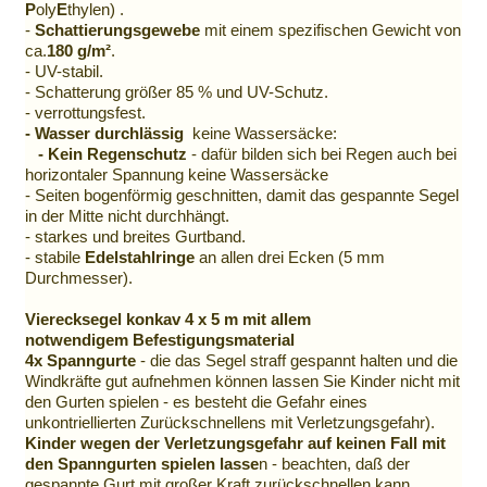
P
oly
E
thylen) .
-
Schattierungsgewebe
mit einem spezifischen Gewicht von
ca.
180 g/m²
.
- UV-stabil.
- Schatterung größer 85 % und UV-Schutz.
- verrottungsfest.
- Wasser durchlässig
keine Wassersäcke:
- Kein Regenschutz
- dafür bilden sich bei Regen auch bei
horizontaler Spannung keine Wassersäcke
- Seiten bogenförmig geschnitten, damit das gespannte Segel
in der Mitte nicht durchhängt.
- starkes und breites Gurtband.
- stabile
Edelstahlringe
an allen drei Ecken (5 mm
Durchmesser).
Vierecksegel konkav 4 x 5 m mit allem
notwendigem Befestigungsmaterial
4x Spanngurte
- die das Segel straff gespannt halten und die
Windkräfte gut aufnehmen können lassen Sie Kinder nicht mit
den Gurten spielen - es besteht die Gefahr eines
unkontriellierten Zurückschnellens mit Verletzungsgefahr).
Kinder
wegen der Verletzungsgefahr auf keinen Fall mit
den Spanngurten spielen lasse
n - beachten, daß der
gespannte Gurt mit großer Kraft zurückschnellen kann.