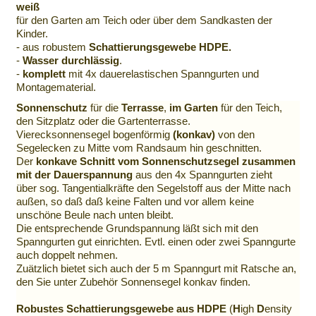
weiß
für den Garten am Teich oder über dem Sandkasten der
Kinder.
- aus robustem
Schattierungsgewebe HDPE.
-
Wasser durchlässig
.
-
komplett
mit 4x dauerelastischen Spanngurten und
Montagematerial.
Sonnenschutz
für die
Terrasse
,
im Garten
für den Teich,
den Sitzplatz oder die Gartenterrasse.
Vierecksonnensegel bogenförmig
(konkav)
von den
Segelecken zu Mitte vom Randsaum hin geschnitten.
Der
konkave Schnitt vom Sonnenschutzsegel zusammen
mit der Dauerspannung
aus den 4x Spanngurten zieht
über sog. Tangentialkräfte den Segelstoff aus der Mitte nach
außen, so daß daß keine Falten und vor allem keine
unschöne Beule nach unten bleibt.
Die entsprechende Grundspannung läßt sich mit den
Spanngurten gut einrichten. Evtl. einen oder zwei Spanngurte
auch doppelt nehmen.
Zuätzlich bietet sich auch der 5 m Spanngurt mit Ratsche an,
den Sie unter Zubehör Sonnensegel konkav finden.
Robustes Schattierungsgewebe aus HDPE
(
H
igh
D
ensity