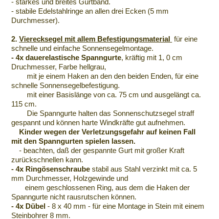
- starkes und breites Gurtband.
- stabile Edelstahlringe an allen drei Ecken (5 mm
Durchmesser).
2.
Vierecksegel mit allem Befestigungsmaterial
für eine
schnelle und einfache Sonnensegelmontage.
- 4x dauerelastische Spanngurte
, kräftig mit 1, 0 cm
Druchmesser, Farbe hellgrau,
mit je einem Haken an den den beiden Enden, für eine
schnelle Sonnensegelbefestigung.
mit einer Basislänge von ca. 75 cm und ausgelängt ca.
115 cm.
Die Spanngurte halten das Sonnenschutzsegel straff
gespannt und können harte Windkräfte gut aufnehmen.
Kinder
wegen der Verletzungsgefahr auf keinen Fall
mit den Spanngurten spielen lassen.
- beachten, daß der gespannte Gurt mit großer Kraft
zurückschnellen kann.
- 4x Ringösenschraube
stabil aus Stahl verzinkt mit ca. 5
mm Durchmesser, Holzgewinde und
einem geschlossenen Ring, aus dem die Haken der
Spanngurte nicht rausrutschen können.
- 4x Dübel
- 8 x 40 mm - für eine Montage in Stein mit einem
Steinbohrer 8 mm.