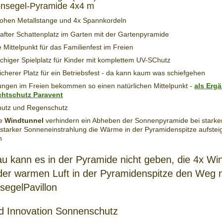
ensegel-Pyramide 4x4 m
hohen Metallstange und 4x Spannkordeln
after Schattenplatz im Garten mit der Gartenpyramide
e Mittelpunkt für das Familienfest im Freien
ächiger Spielplatz für Kinder mit komplettem UV-SChutz
icherer Platz für ein Betriebsfest - da kann kaum was schiefgehen
ungen im Freien bekommen so einen natürlichen Mittelpunkt -
als Erg
chtschutz Paravent
utz und Regenschutz
ge
Windtunnel
verhindern ein Abheben der Sonnenpyramide bei stark
 starker Sonneneinstrahlung die Wärme in der Pyramidenspitze aufste
en
au kann es in der Pyramide nicht geben, die 4x Wi
der warmen Luft in der Pyramidenspitze den Weg 
egelPavillon
d Innovation Sonnenschutz