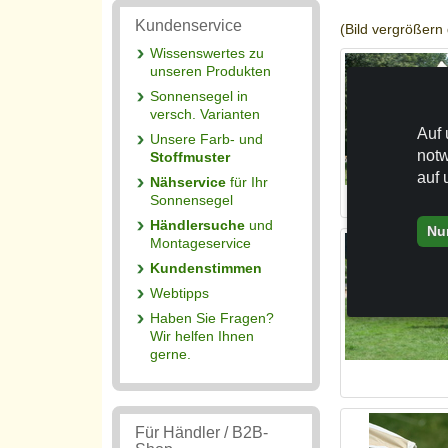
Kundenservice
(Bild vergrößern 
Wissenswertes zu
unseren Produkten
Sonnensegel in
versch. Varianten
Auf 
Unsere Farb- und
notw
Stoffmuster
auf 
Nähservice
für Ihr
Sonnensegel
Händlersuche
und
Nu
Montageservice
Kundenstimmen
Webtipps
Haben Sie Fragen?
Wir helfen Ihnen
gerne.
Für Händler / B2B-