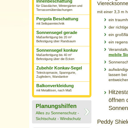
Innenbeschattung
Vierecksonn
für Glasdächer, Wintergärten und
Terrassenüberdachungen
mit einer 3,3 m 
Pergola Beschattung
ein traumh
mit Seilspanntechnik
der richtig
Sonnensegel gerade
ein großfl
Maßanfertigung bis 20 m²
Befestigung über Randsaum
ein regens
Veranstalt
Sonnensegel konkav
mobile Si
Maßanfertigung bis 40 m²
Befestigung über die Ecken
Sonnensch
Zubehör Konkav-Segel
aufwändi
Teleskopmaste, Spanngurte,
lassen bei
Zugfedern, Wandanker
entweich
Balkonverkleidung
mit Metallösen, nach Maß
Hitzest
öffnen 
Planungshilfen
Sonnens
Alles zu Sonnenschutz -
Sichtschutz - Windschutz
Peddy Shiel