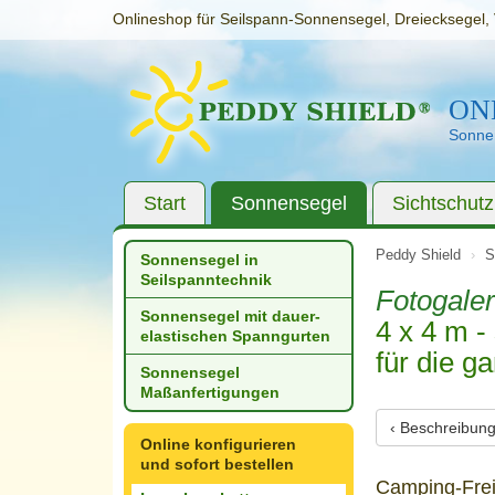
Onlineshop für Seilspann-Sonnensegel, Dreiecksegel, 
ON
Sonnen
Start
Sonnensegel
Sichtschutz
Peddy Shield
S
Sonnensegel in
Seilspanntechnik
Fotogaler
Sonnensegel mit dauer­
4 x 4 m 
elastischen Spanngurten
für die g
Sonnensegel
Maßanfertigungen
‹ Beschreibun
Online konfigurieren
und sofort bestellen
Camping-Frei