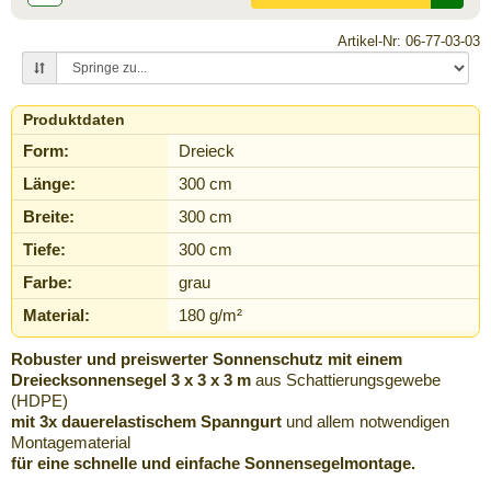
Artikel-Nr: 06-77-03-03
Produktdaten
Form:
Dreieck
Länge:
300 cm
Breite:
300 cm
Tiefe:
300 cm
Farbe:
grau
Material:
180 g/m²
Robuster und preiswerter
Sonnenschutz
mit einem
Dreiecksonnensegel
3 x 3 x 3 m
aus
Schattierungsgewebe
(
HDPE
)
mit 3x
dauerelastischem
Spanngurt
und allem notwendigen
Montagematerial
für eine schnelle und einfache
Sonnensegelmontage
.