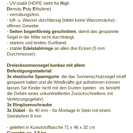
- UV-stabil (HDPE steht für
H
igh
D
ensity
P
oly
E
thylene)
- verrottungsfest.
- luft- u. Wasser durchlässig (bildet keine Wassersäcke) -
offenes Gewebe
-
Seiten bogenförmig geschnitten
, damit das gespannte
Segel in der Mitte nicht durchhängt.
- starkes und breites Gurtband.
- stabile
Edelstahlringe
an allen drei Ecken (5 mm
Durchmesser).
Dreiecksonnensegel konkav mit allem
Befestigungsmaterial:
3x elastische Spanngurte
die das Sonnenschutzsegel straff
gespannt halten und die Windkräfte gut aufnehmen können
lassen Sie Kinder nicht mit den Gurten spielen - es besteht
die Gefahr eines unkontriellierten Zurückschnellens mit
Verletzungsgefahr)
3x Ringösenschraube
3x Dübel
- 8x 40 mm - für Montage in Stein mit einem
Steinbohrer 8 mm
- geliefert in Kunststofftasche 71 x 46 x 32 cm
Gewicht: ca. 2,5 kg