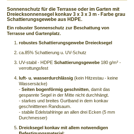
Sonnenschutz
für die Terrasse oder im Garten
mit
Dreiecksonnensegel
konkav 3 x 3 x 3 m
- Farbe grau
Schattierungsgewebe
aus
HDPE
.
Ein robuster
Sonnenschutz
zur Beschattung von
Terrasse und
Gartenplatz
.
robustes
Schattierungsgewebe
Dreiecksegel
ca
.85% Schattierung u. UV-Schutz
UV-stabil -
HDPE
Schattierungsgewebe
180 g/m² -
verrottungsfest
luft
- u. wasserdurchlässig
(kein
Hitzestau
- keine
Wassersäcke)
-
Seiten bogenförmig geschnitten
, damit das
gespannte Segel in der Mitte nicht durchhängt.
- starkes und breites
Gurtband
in dem konkav
geschnitttenen
Randsaum
.
- stabile
Edelstahlringe
an allen drei Ecken (5 mm
Durchmesser)
Dreicksegel
konkav mit allem notwendigen
Befestigungsmaterial
: