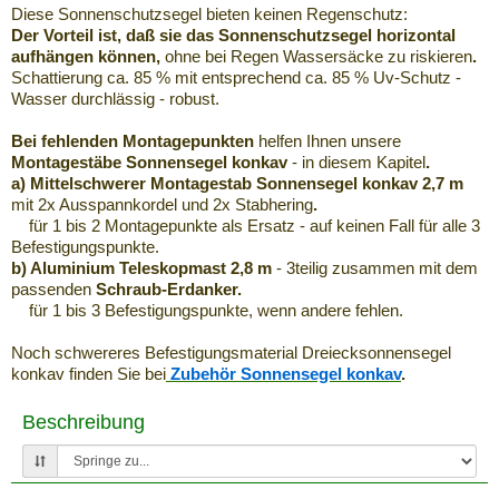
Diese
Sonnenschutzsegel
bieten keinen
Regenschutz
:
Der Vorteil ist, daß sie das
Sonnenschutzsegel
horizontal
aufhängen können,
ohne bei Regen Wassersäcke zu riskieren
.
Schattierung
ca
. 85 % mit entsprechend
ca
. 85 %
Uv
-Schutz -
Wasser durchlässig - robust.
Bei fehlenden
Montagepunkten
helfen Ihnen unsere
Montagestäbe Sonnensegel konkav
- in diesem Kapitel
.
a) Mittelschwerer
Montagestab
Sonnensegel konkav 2,7 m
mit 2x
Ausspannkordel
und 2x
Stabhering
.
für 1 bis 2
Montagepunkte
als Ersatz - auf keinen Fall für alle 3
Befestigungspunkte
.
b) Aluminium
Teleskopmast
2,8 m
- 3teilig zusammen mit dem
passenden
Schraub
-
Erdanker
.
für 1 bis 3
Befestigungspunkte
, wenn andere fehlen.
Noch schwereres
Befestigungsmaterial
Dreiecksonnensegel
konkav finden Sie bei
Zubehör Sonnensegel konkav
.
Beschreibung