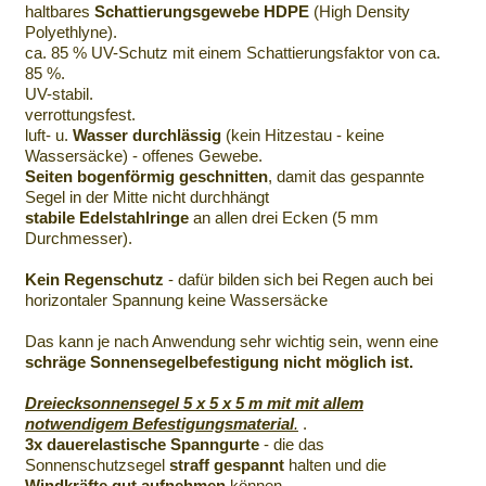
haltbares
Schattierungsgewebe HDPE
(High Density
Polyethlyne).
ca. 85 % UV-Schutz mit einem Schattierungsfaktor von ca.
85 %.
UV-stabil.
verrottungsfest.
luft- u.
Wasser durchlässig
(kein Hitzestau - keine
Wassersäcke) - offenes Gewebe.
Seiten bogenförmig geschnitten
, damit das gespannte
Segel in der Mitte nicht durchhängt
stabile Edelstahlringe
an allen drei Ecken (5 mm
Durchmesser).
Kein Regenschutz
- dafür bilden sich bei Regen auch bei
horizontaler Spannung keine Wassersäcke
Das kann je nach Anwendung sehr wichtig sein, wenn eine
schräge Sonnensegelbefestigung nicht möglich ist.
Dreiecksonnensegel 5 x 5 x 5 m mit mit allem
notwendigem Befestigungsmaterial
.
.
3x dauerelastische Spanngurte
- die das
Sonnenschutzsegel
straff gespannt
halten und die
Windkräfte gut aufnehmen
können.