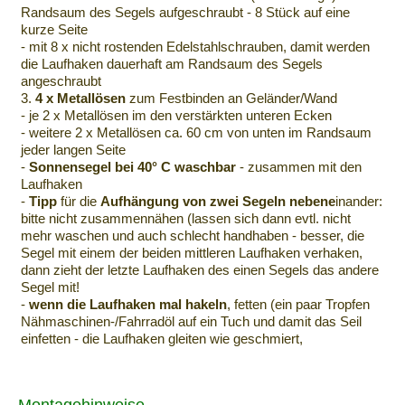
Randsaum des Segels aufgeschraubt - 8 Stück auf eine
kurze Seite
- mit 8 x nicht rostenden Edelstahlschrauben, damit werden
die Laufhaken dauerhaft am Randsaum des Segels
angeschraubt
3.
4 x Metallösen
zum Festbinden an Geländer/Wand
- je 2 x Metallösen im den verstärkten unteren Ecken
- weitere 2 x Metallösen ca. 60 cm von unten im Randsaum
jeder langen Seite
-
Sonnensegel bei 40° C waschbar
- zusammen mit den
Laufhaken
-
Tipp
für die
Aufhängung von zwei Segeln nebene
inander:
bitte nicht zusammennähen (lassen sich dann evtl. nicht
mehr waschen und auch schlecht handhaben - besser, die
Segel mit einem der beiden mittleren Laufhaken verhaken,
dann zieht der letzte Laufhaken des einen Segels das andere
Segel mit!
-
wenn die Laufhaken mal hakeln
, fetten (ein paar Tropfen
Nähmaschinen-/Fahrradöl auf ein Tuch und damit das Seil
einfetten - die Laufhaken gleiten wie geschmiert,