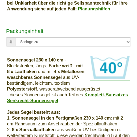
bei Unklarheit über die richtige Seilspanntechnik für Ihre
Anwendung siehe auf jeden Fall:
Planungshilfen
Packungsinhalt
Sonnensegel 230 x 140 cm
-
Blockstreifen, längs,
Farbe weiß
-
mit
8 x Laufhaken
und mit
4 x Metallösen
waschbares Sonnensegel
aus UV-
beständigem, leichtem, textilem
Polyesterstoff,
wasserabweisend ausgerüstet
- dieses Sonnensegel ist auch Teil des
Komplett-Bausatzes
Senkrecht-Sonnensegel
Jedes Segel besteht aus:
1.
Sonnensegel in den Fertigmaßen 230 x 140 cm
: mit 2
cm Randsaum zum Anschrauben der Speziallaufhaken
2.
8 x Speziallaufhaken
aus weißem UV-beständigem u.
wetterfestem Kunststoff: diese werden (rechtwinklig !) auf den