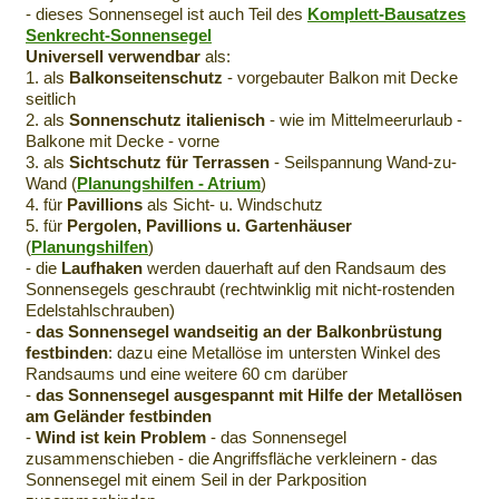
- dieses Sonnensegel ist auch Teil des
Komplett-Bausatzes
Senkrecht-Sonnensegel
Universell verwendbar
als:
1. als
Balkonseitenschutz
- vorgebauter Balkon mit Decke
seitlich
2. als
Sonnenschutz italienisch
- wie im Mittelmeerurlaub -
Balkone mit Decke - vorne
3. als
Sichtschutz für Terrassen
- Seilspannung Wand-zu-
Wand (
Planungshilfen - Atrium
)
4. für
Pavillions
als Sicht- u. Windschutz
5. für
Pergolen, Pavillions u. Gartenhäuser
(
Planungshilfen
)
- die
Laufhaken
werden dauerhaft auf den Randsaum des
Sonnensegels geschraubt (rechtwinklig mit nicht-rostenden
Edelstahlschrauben)
-
das Sonnensegel wandseitig an der Balkonbrüstung
festbinden
: dazu eine Metallöse im untersten Winkel des
Randsaums und eine weitere 60 cm darüber
-
das Sonnensegel ausgespannt mit Hilfe der Metallösen
am Geländer festbinden
-
Wind ist kein Problem
- das Sonnensegel
zusammenschieben - die Angriffsfläche verkleinern - das
Sonnensegel mit einem Seil in der Parkposition