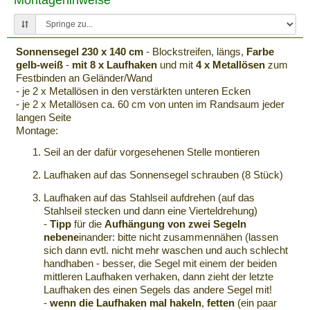
Montagehinweise
Sonnensegel 230 x 140 cm
- Blockstreifen, längs,
Farbe
gelb-weiß
-
mit 8 x Laufhaken
und mit
4 x Metallösen
zum
Festbinden an Geländer/Wand
- je 2 x Metallösen in den verstärkten unteren Ecken
- je 2 x Metallösen ca. 60 cm von unten im Randsaum jeder
langen Seite
Montage:
Seil an der dafür vorgesehenen Stelle montieren
Laufhaken auf das Sonnensegel schrauben (8 Stück)
Laufhaken auf das Stahlseil aufdrehen (auf das
Stahlseil stecken und dann eine Vierteldrehung)
-
Tipp
für die
Aufhängung von zwei Segeln
nebene
inander: bitte nicht zusammennähen (lassen
sich dann evtl. nicht mehr waschen und auch schlecht
handhaben - besser, die Segel mit einem der beiden
mittleren Laufhaken verhaken, dann zieht der letzte
Laufhaken des einen Segels das andere Segel mit!
-
wenn die Laufhaken mal hakeln
,
fetten
(ein paar