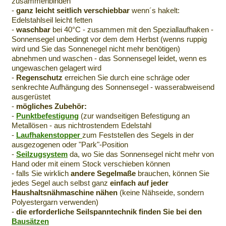
zusammenbinden
-
ganz leicht seitlich verschiebbar
wenn´s hakelt:
Edelstahlseil leicht fetten
-
waschbar
bei 40°C - zusammen mit den Speziallaufhaken -
Sonnensegel unbedingt vor dem dem Herbst (wenns ruppig
wird und Sie das Sonnenegel nicht mehr benötigen)
abnehmen und waschen - das Sonnensegel leidet, wenn es
ungewaschen gelagert wird
-
Regenschutz
erreichen Sie durch eine schräge oder
senkrechte Aufhängung des Sonnensegel - wasserabweisend
ausgerüstet
-
mögliches Zubehör:
-
Punktbefestigung
(zur wandseitigen Befestigung an
Metallösen - aus nichtrostendem Edelstahl
-
Laufhakenstopper
zum Feststellen des Segels in der
ausgezogenen oder "Park"-Position
-
Seilzugsystem
da, wo Sie das Sonnensegel nicht mehr von
Hand oder mit einem Stock verschieben können
- falls Sie wirklich
andere Segelmaße
brauchen, können Sie
jedes Segel auch selbst ganz
einfach auf jeder
Haushaltsnähmaschine nähen
(keine Nähseide, sondern
Polyestergarn verwenden)
-
die erforderliche Seilspanntechnik finden Sie bei den
Bausätzen